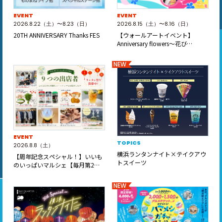
EVENT
EVENT
2026.8.22（土）〜8.23（日）
2026.8.15（土）〜8.16（日）
20TH ANNIVERSARY Thanks FES
【ウォールアートイベント】
Anniversary flowers～花び…
NEW
EVENT
TOPICS
2026.8.8（土）
横浜ランタンナイト×テイクアウ
【周年記念スペシャル！】いいも
トスイーツ
のいっぱいマルシェ【毎月第2土
曜日開催】
NEW