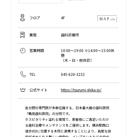
フロア
4F
業態
歯科診療所
営業時間
10:00～19:00 ※14:00～15:00休
憩
（木・日・祝休診）
TEL
045-620-3232
公式サイト
https://tsurumi-shika.jp/
各分野の専門医が多数在籍する、日本最大級の歯科医院
「鶴見歯科医院」の分院です。
ホスピタリティ溢れる環境で、患者様にご満足いただけ
る歯科治療やメンテナンスをご提供します。横浜駅西口
徒歩8分に位置する本院と連携することにより、高度な技
術が求められる難しい症例や、インプラントなどの自由