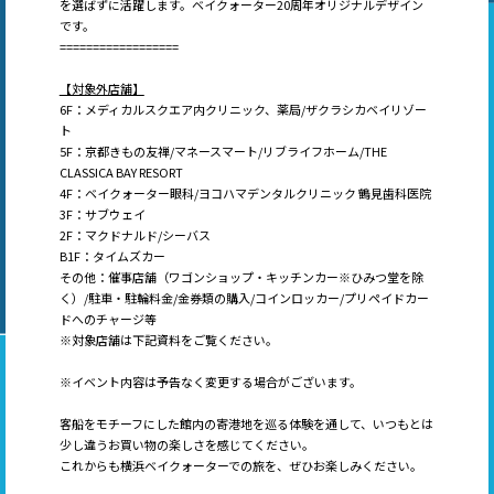
を選ばずに活躍します。ベイクォーター20周年オリジナルデザイン
です。
==================
【対象外店舗】
6F：メディカルスクエア内クリニック、薬局/ザクラシカベイリゾー
ト
5F：京都きもの友禅/マネースマート/リブライフホーム/THE
CLASSICA BAY RESORT
4F：ベイクォーター眼科/ヨコハマデンタルクリニック 鶴見歯科医院
3F：サブウェイ
2F：マクドナルド/シーバス
B1F：タイムズカー
その他：催事店舗（ワゴンショップ・キッチンカー※ひみつ堂を除
く）/駐車・駐輪料金/金券類の購入/コインロッカー/プリペイドカー
ドへのチャージ等
※対象店舗は下記資料をご覧ください。
※イベント内容は予告なく変更する場合がございます。
客船をモチーフにした館内の寄港地を巡る体験を通して、いつもとは
少し違
うお買い物の楽しさを感じてください。
これからも横浜ベイクォーターでの旅を、ぜひお楽しみください。