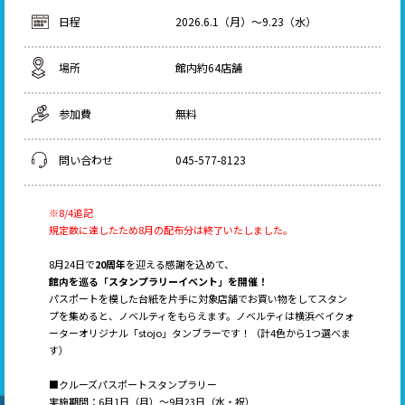
日程
2026.6.1（月）〜9.23（水）
場所
館内約64店舗
参加費
無料
問い合わせ
045-577-8123
※8/4追記
規定数に達したため8月の配布分は終了いたしました。
8月24日で
20周年
を迎える感謝を込めて、
館内を巡る「スタンプラリーイベント」を開催！
パスポートを模した台紙を片手に対象店舗でお買い物をしてスタン
プを集めると、ノベルティをもらえます。ノベルティは横浜ベイクォ
ーターオリジナル「stojo」タンブラーです！（計4色から1つ選べま
す）
■クルーズパスポートスタンプラリー
実施期間：6月1日（月）～9月23日（水・祝）