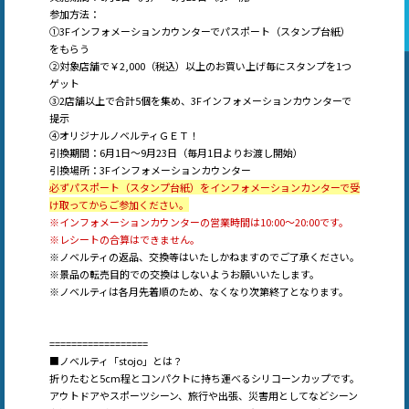
参加方法：
①3Fインフォメーションカウンターでパスポート（スタンプ台紙）
をもらう
②対象店舗で￥2,000（税込）以上のお買い上げ毎にスタンプを1つ
ゲット
③2店舗以上で合計5個を集め、3Fインフォメーションカウンターで
提示
④オリジナルノベルティＧＥＴ！
引換期間：6月1日～9月23日（毎月1日よりお渡し開始）
引換場所：3Fインフォメーションカウンター
必ずパスポート（スタンプ台紙）をインフォメーションカンターで受
け取ってからご参加ください。
※インフォメーションカウンターの営業時間は10:00～20:00です。
※レシートの合算はできません。
※ノベルティの返品、交換等はいたしかねますのでご了承ください。
※景品の転売目的での交換はしないようお願いいたします。
※ノベルティは各月先着順のため、なくなり次第終了となります。
==================
■ノベルティ「stojo」とは？
折りたむと5cm程とコンパクトに持ち運べるシリコーンカップです。
アウトドアやスポーツシーン、旅行や出張、災害用としてなどシーン