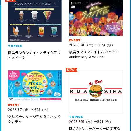
EVENT
2026.5.30（土）〜9.23（水）
TOPICS
横浜ランタンナイト2026～20th
横浜ランタンナイト×テイクアウ
Anniversary スペシャ…
トスイーツ
NEW
EVENT
2026.8.7（金）〜8.13（木）
グルメチケットが当たる！ハマメ
TOPICS
シガチャ
2026.8.19（水）〜8.21（金）
KUA'AINA 20円バーガーに関する