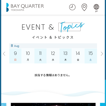
EVENT &
イベント & トピックス
8
Aug
9
10
11
12
13
14
15
日
月
火
水
木
金
土
該当する情報はありません。