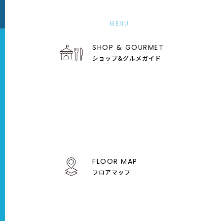
MENU
SHOP & GOURMET
ショップ&グルメガイド
9
Sep
4
5
6
7
8
9
金
土
日
月
火
水
FLOOR MAP
フロアマップ