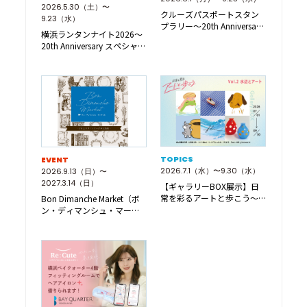
2026.5.30（土）〜
クルーズパスポートスタン
9.23（水）
プラリー～20th Anniversary
横浜ランタンナイト2026～
特…
20th Anniversary スペシャ…
TOPICS
EVENT
2026.7.1（水）〜9.30（水）
2026.9.13（日）〜
2027.3.14（日）
【ギャラリーBOX展示】日
常を彩るアートと歩こう～
Bon Dimanche Market（ボ
水辺とアート～
ン・ディマンシュ・マーケ
ット…