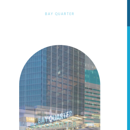
BAY QUARTER
9
Sep
19
20
21
22
23
24
25
26
27
28
土
日
月
火
水
木
金
土
日
月