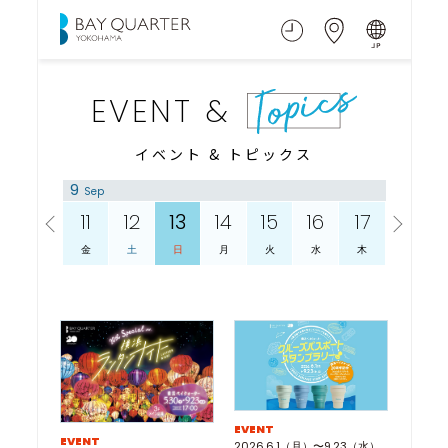
EVENT &
イベント & トピックス
9
9
Sep
Sep
10
11
12
13
14
15
16
17
18
木
金
土
日
月
火
水
木
金
EVENT
EVENT
2026.6.1（月）〜9.23（水）