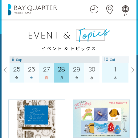
EVENT &
イベント & トピックス
9
10
1
Sep
Oct
25
26
27
28
29
30
1
金
土
日
月
火
水
木