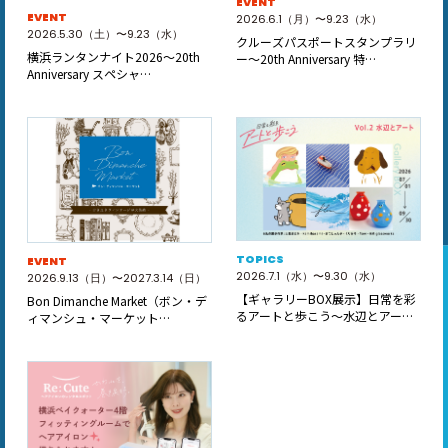
EVENT
EVENT
2026.6.1（月）〜9.23（水）
2026.5.30（土）〜9.23（水）
クルーズパスポートスタンプラリ
横浜ランタンナイト2026～20th
ー～20th Anniversary 特…
Anniversary スペシャ…
TOPICS
EVENT
2026.7.1（水）〜9.30（水）
2026.9.13（日）〜2027.3.14（日）
【ギャラリーBOX展示】日常を彩
Bon Dimanche Market（ボン・デ
るアートと歩こう～水辺とアート
ィマンシュ・マーケット…
～