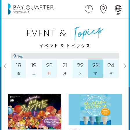
EVENT &
イベント & トピックス
9
9
Sep
18
19
20
21
22
23
24
金
土
日
月
火
水
木