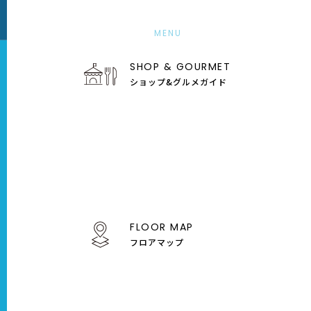
MENU
SHOP & GOURMET
ショップ&グルメガイド
9
Sep
11
12
13
14
15
16
金
土
日
月
火
水
FLOOR MAP
フロアマップ