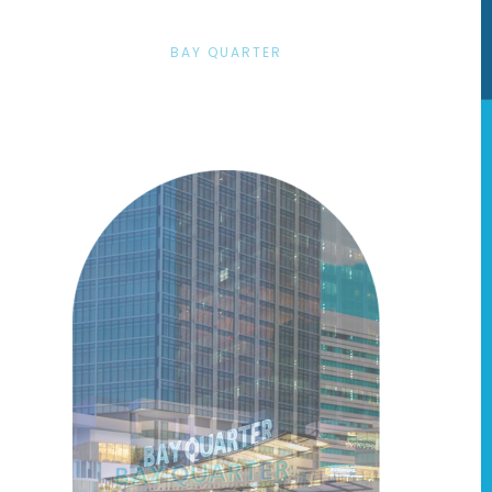
BAY QUARTER
10
10
Oct
Oct
26
27
28
29
30
1
2
3
4
5
土
日
月
火
水
木
金
土
日
月