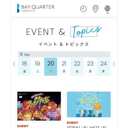
EVENT &
イベント & トピックス
9
9
Sep
Sep
17
18
19
20
21
22
23
24
25
木
金
土
日
月
火
水
木
金
EVENT
EVENT
2026.6.1（月）〜9.23（水）