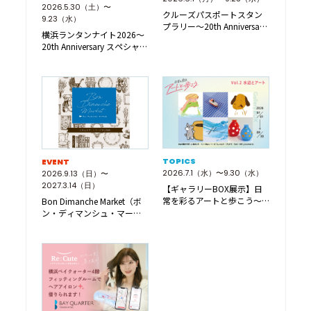
2026.5.30（土）〜
クルーズパスポートスタン
9.23（水）
プラリー～20th Anniversary
横浜ランタンナイト2026～
特…
20th Anniversary スペシャ…
TOPICS
EVENT
2026.7.1（水）〜9.30（水）
2026.9.13（日）〜
2027.3.14（日）
【ギャラリーBOX展示】日
常を彩るアートと歩こう～
Bon Dimanche Market（ボ
水辺とアート～
ン・ディマンシュ・マーケ
ット…