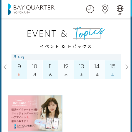
EVENT &
イベント & トピックス
8
Aug
9
10
11
12
13
14
15
日
月
火
水
木
金
土