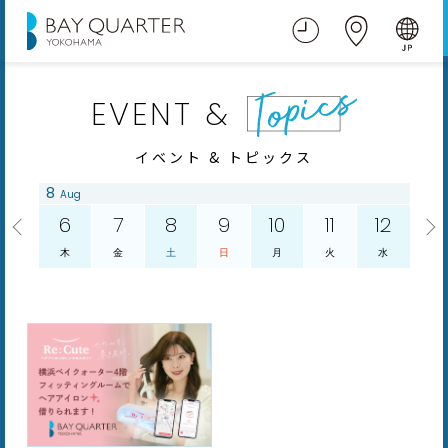
EVENT &
イベント & トピックス
8
Aug
6
7
8
9
10
11
12
木
金
土
日
月
火
水