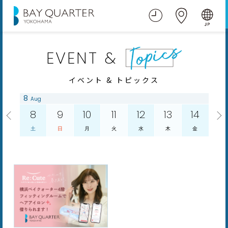
EVENT &
イベント & トピックス
8
Aug
8
9
10
11
12
13
14
土
日
月
火
水
木
金