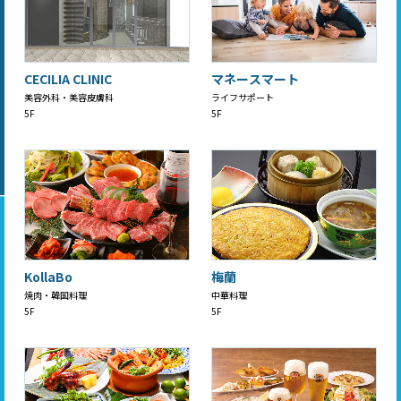
CECILIA CLINIC
マネースマート
美容外科・美容皮膚科
ライフサポート
5F
5F
KollaBo
梅蘭
焼肉・韓国料理
中華料理
5F
5F