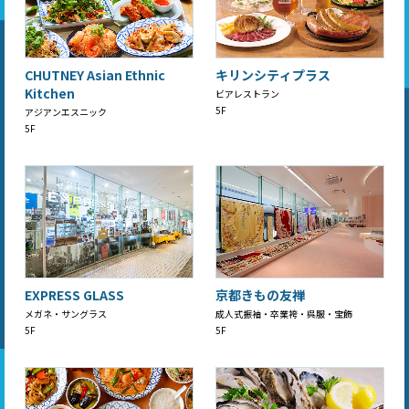
CHUTNEY Asian Ethnic
キリンシティプラス
Kitchen
ビアレストラン
5F
アジアンエスニック
5F
EXPRESS GLASS
京都きもの友禅
メガネ・サングラス
成人式振袖・卒業袴・呉服・宝飾
5F
5F