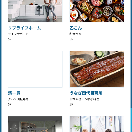
リブライフホーム
乙こん
ライフサポート
和食バル
5F
5F
濱一貫
うなぎ四代目菊川
グルメ回転寿司
日本料理・うなぎ料理
5F
5F