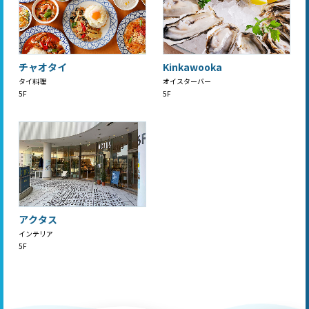
チャオタイ
Kinkawooka
タイ料理
オイスターバー
5F
5F
アクタス
インテリア
5F