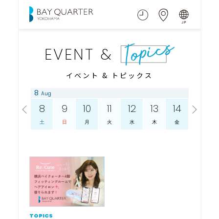
EVENT &
イベント & トピックス
8
8
Aug
Aug
30
8
9
10
11
12
13
14
15
金
土
日
月
火
水
木
金
土
TOPICS