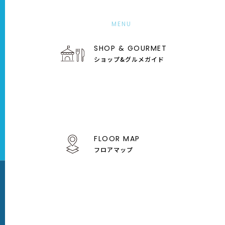
MENU
SHOP & GOURMET
ショップ&グルメガイド
10
Oct
24
25
26
27
28
29
土
日
月
火
水
木
FLOOR MAP
フロアマップ