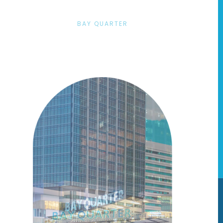
BAY QUARTER
8
Aug
16
17
18
19
20
21
22
23
24
25
日
月
火
水
木
金
土
日
月
火