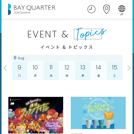
EVENT &
イベント & トピックス
8
Aug
9
10
11
12
13
14
15
日
月
火
水
木
金
土